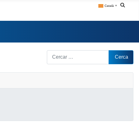
Català
▼
Cerca
Cerca