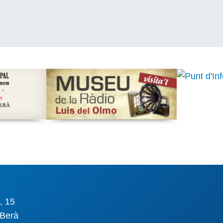
, 15
Berà