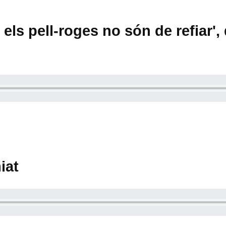
els pell-roges no són de refiar', d
iat