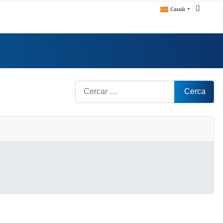
Català
▼
Cerca
Cerca