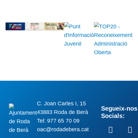
C. Joan Carles I, 15
Segueix-nos 
43883 Roda de Berà
Socials:
Tel: 977 65 70 09
oac@rodadebera.cat