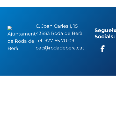
C. Joan Carles I, 15
Segueix
43883 Roda de Berà
Socials:
Tel: 977 65 70 09
oac@rodadebera.cat