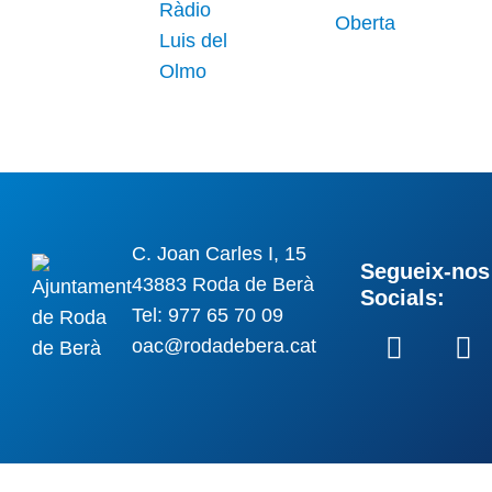
C. Joan Carles I, 15
Segueix-nos 
43883 Roda de Berà
Socials:
Tel: 977 65 70 09
oac@rodadebera.cat