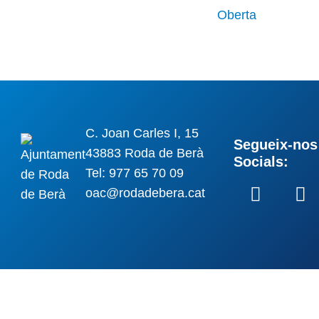
C. Joan Carles I, 15
Segueix-nos 
43883 Roda de Berà
Socials:
Tel: 977 65 70 09
oac@rodadebera.cat