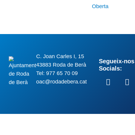
C. Joan Carles I, 15
Segueix-nos 
43883 Roda de Berà
Socials:
Tel: 977 65 70 09
oac@rodadebera.cat