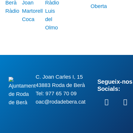
C. Joan Carles I, 15
Segueix-nos 
43883 Roda de Berà
Socials:
Tel: 977 65 70 09
oac@rodadebera.cat