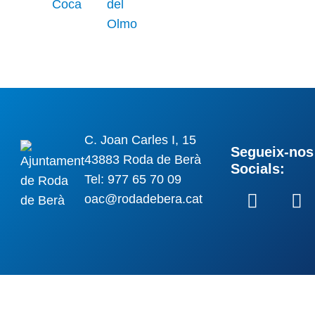
C. Joan Carles I, 15
Segueix-nos 
43883 Roda de Berà
Socials:
Tel: 977 65 70 09
oac@rodadebera.cat