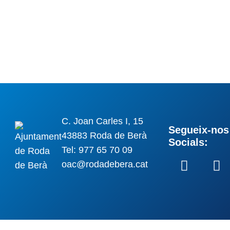
C. Joan Carles I, 15
Segueix-nos 
43883 Roda de Berà
Socials:
Tel: 977 65 70 09
oac@rodadebera.cat