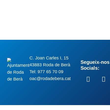
C. Joan Carles I, 15
Segueix-nos 
43883 Roda de Berà
Socials:
Tel: 977 65 70 09
oac@rodadebera.cat