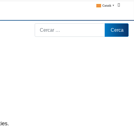
Català
▼
Cerca
Cerca
ies.