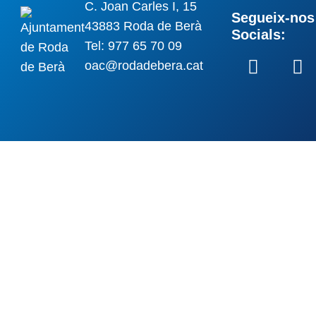
C. Joan Carles I, 15
Segueix-nos 
43883 Roda de Berà
Socials:
Tel: 977 65 70 09
oac@rodadebera.cat