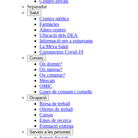
Centres privats
Separador
Salut
Centres mèdics
Farmàcies
Altres centres
Ubicació dels DEA
Informació per a estiuejants
La Meva Salut
Coronavirus Covid-19
Comerç
On dormir?
On menjar?
On comprar?
Mercats
OMIC
Guies de consum i consells
Ocupació
Borsa de treball
Ofertes de treball
Cursos
Eines de recerca
Formació externa
Serveis a les persones
Serveis Socials