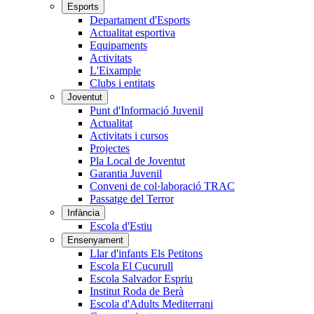
Esports
Departament d'Esports
Actualitat esportiva
Equipaments
Activitats
L'Eixample
Clubs i entitats
Joventut
Punt d'Informació Juvenil
Actualitat
Activitats i cursos
Projectes
Pla Local de Joventut
Garantia Juvenil
Conveni de col·laboració TRAC
Passatge del Terror
Infància
Escola d'Estiu
Ensenyament
Llar d'infants Els Petitons
Escola El Cucurull
Escola Salvador Espriu
Institut Roda de Berà
Escola d'Adults Mediterrani