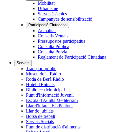
Mobilitat
Urbanisme
Serveis Tècnics
Campanyes de sensibilització
Participació Ciutadana
Actualitat
Consells Veïnals
Pressupostos participatius
Consulta Pública
Consulta Prèvia
Reglament de Participació Ciutadana
Serveis
Transport públic
Museu de la Ràdio
Roda de Berà Ràdio
Hotel d'Entitats
Biblioteca Municipal
Punt d'Informació Juvenil
Escola d'Adults Mediterrani
Llar d'infants Els Petitons
Llar de jubilats
Borsa de treball
Serveis Socials
Punt de distribució d'aliments