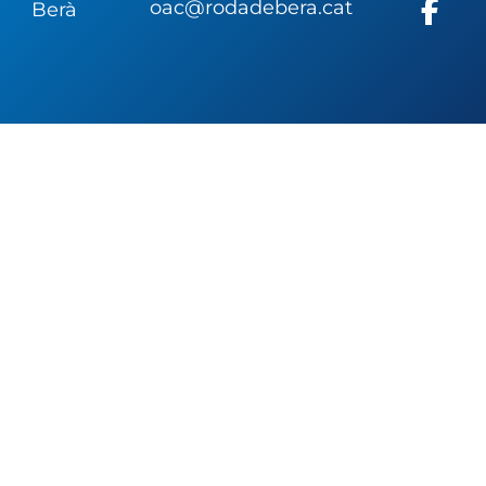
oac@rodadebera.cat