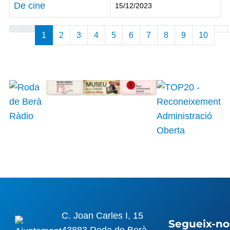
De cine
15/12/2023
Articles
1
2
3
4
5
6
7
8
9
10
C. Joan Carles I, 15
Segueix-nos
43883 Roda de Berà