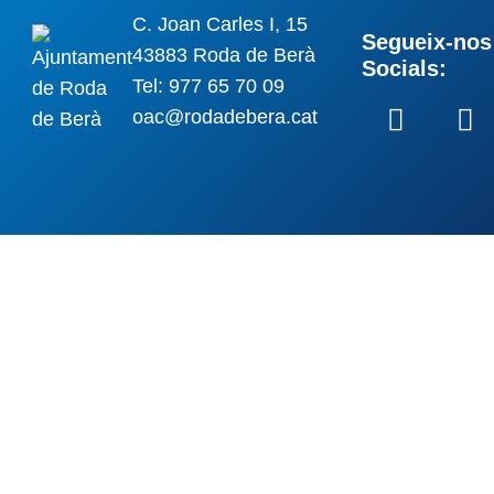
C. Joan Carles I, 15
Segueix-nos 
43883 Roda de Berà
Socials:
Tel: 977 65 70 09
oac@rodadebera.cat