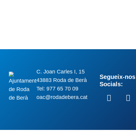
C. Joan Carles I, 15
Segueix-nos 
43883 Roda de Berà
Socials:
Tel: 977 65 70 09
oac@rodadebera.cat