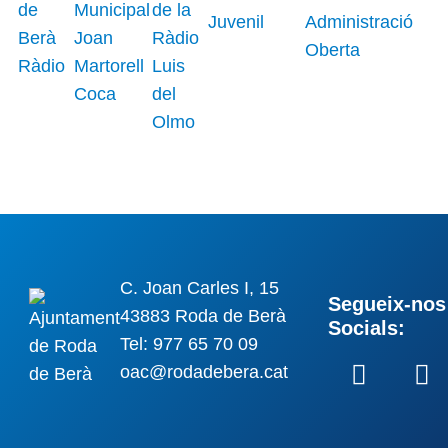
C. Joan Carles I, 15
Segueix-nos 
43883 Roda de Berà
Socials:
Tel: 977 65 70 09
oac@rodadebera.cat