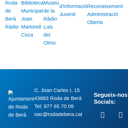
C. Joan Carles I, 15
Segueix-nos 
43883 Roda de Berà
Socials:
Tel: 977 65 70 09
oac@rodadebera.cat