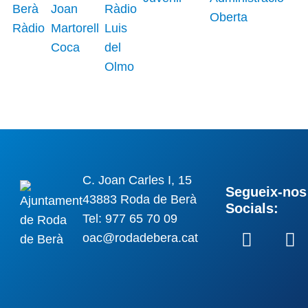
C. Joan Carles I, 15
Segueix-nos 
43883 Roda de Berà
Socials:
Tel: 977 65 70 09
oac@rodadebera.cat