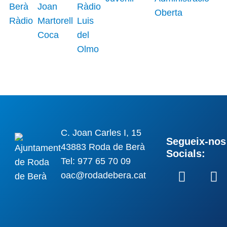
C. Joan Carles I, 15
Segueix-nos 
43883 Roda de Berà
Socials:
Tel: 977 65 70 09
oac@rodadebera.cat