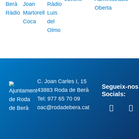
C. Joan Carles I, 15
Segueix-nos 
43883 Roda de Berà
Socials:
Tel: 977 65 70 09
oac@rodadebera.cat