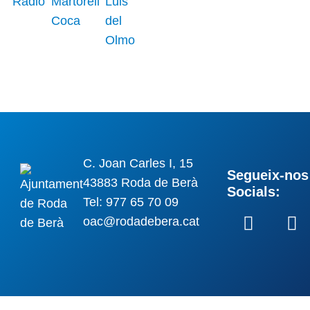
C. Joan Carles I, 15
Segueix-nos 
43883 Roda de Berà
Socials:
Tel: 977 65 70 09
oac@rodadebera.cat