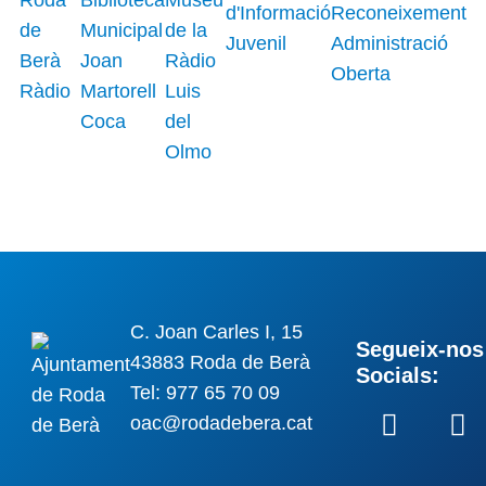
C. Joan Carles I, 15
Segueix-nos 
43883 Roda de Berà
Socials:
Tel: 977 65 70 09
oac@rodadebera.cat