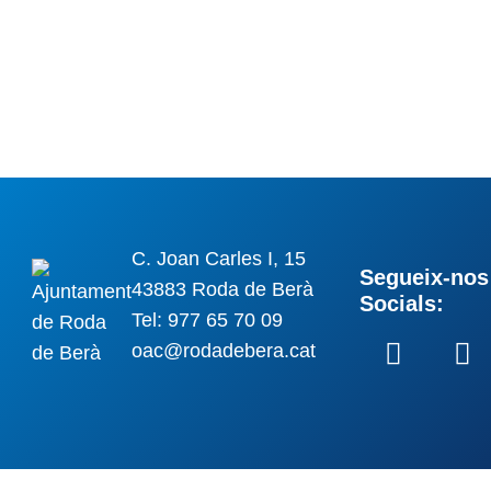
C. Joan Carles I, 15
Segueix-nos 
43883 Roda de Berà
Socials:
Tel: 977 65 70 09
oac@rodadebera.cat