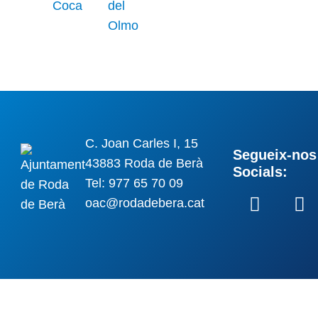
C. Joan Carles I, 15
Segueix-nos 
43883 Roda de Berà
Socials:
Tel: 977 65 70 09
oac@rodadebera.cat