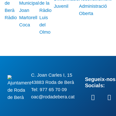
C. Joan Carles I, 15
Segueix-nos 
43883 Roda de Berà
Socials:
Tel: 977 65 70 09
oac@rodadebera.cat