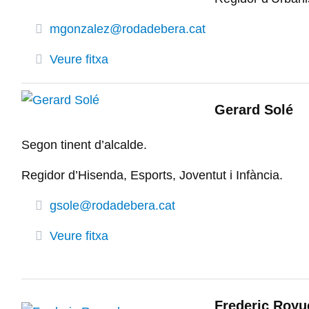
mgonzalez@rodadebera.cat
Veure fitxa
Gerard Solé
Segon tinent d’alcalde.
Regidor d’Hisenda, Esports, Joventut i Infància.
gsole@rodadebera.cat
Veure fitxa
Frederic Royu