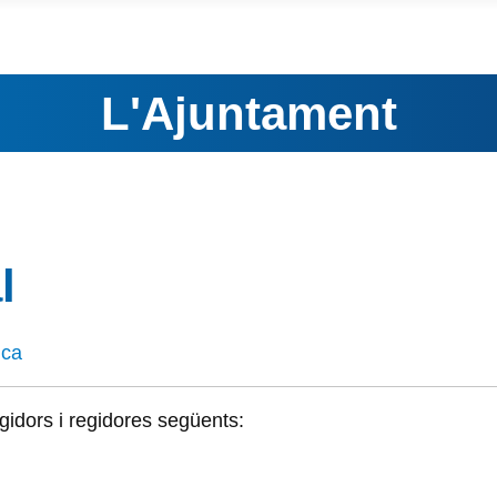
L'Ajuntament
l
ica
idors i regidores següents: