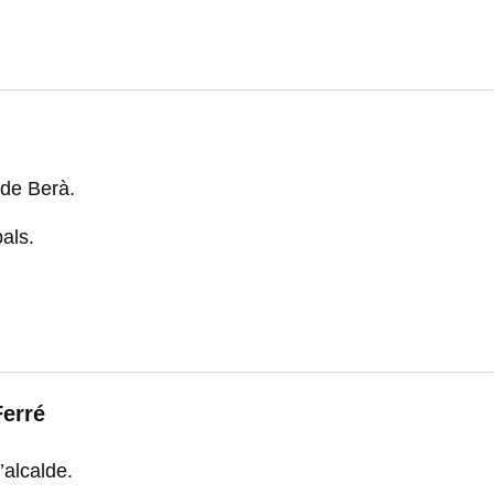
de Berà.
pals.
Ferré
’alcalde.