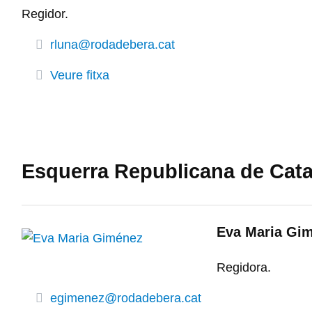
Regidor.
rluna@rodadebera.cat
Veure fitxa
Esquerra Republicana de Cat
Eva Maria Gi
Regidora.
egimenez@rodadebera.cat