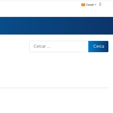
Català
▼
Cerca
Cerca