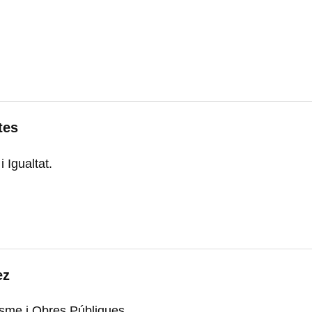
tes
Igualtat.
ez
sme i Obres Públiques.