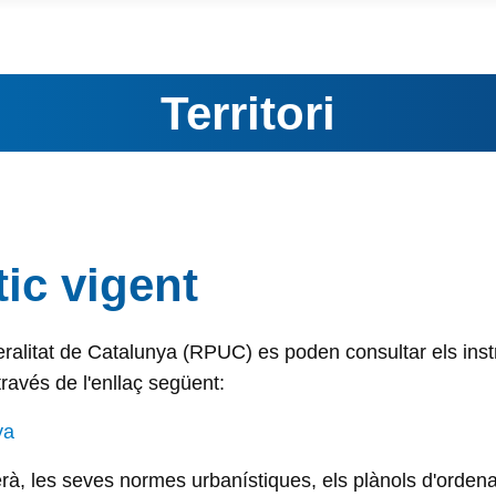
Territori
ic vigent
ralitat de Catalunya (RPUC) es poden consultar els inst
ravés de l'enllaç següent:
ya
à, les seves normes urbanístiques, els plànols d'ordenac