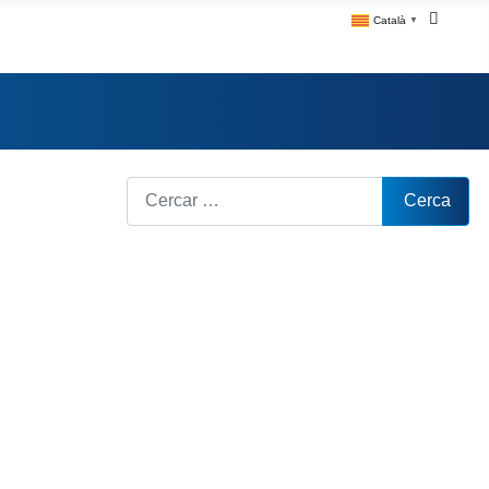
Català
▼
Cerca
Cerca