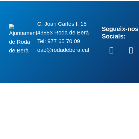
C. Joan Carles I, 15
Segueix-nos 
43883 Roda de Berà
Socials:
Tel: 977 65 70 09
oac@rodadebera.cat