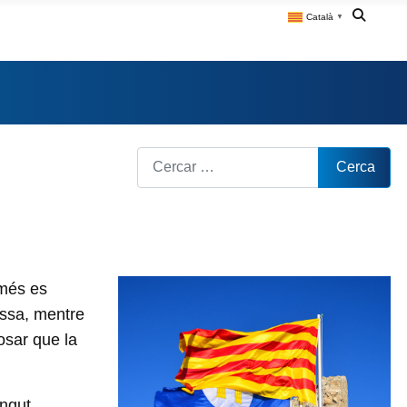
Català
▼
Cerca
Cerca
omés es
issa, mentre
osar que la
ingut