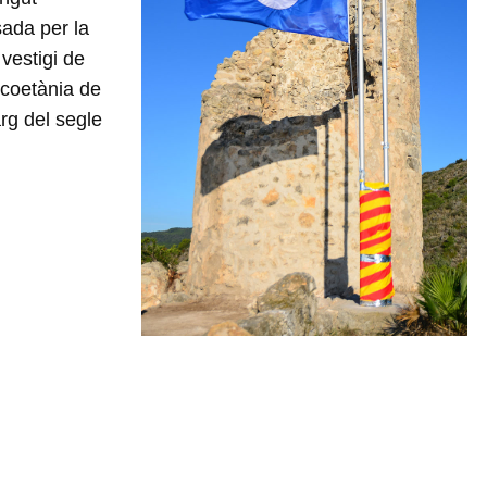
sada per la
 vestigi de
 coetània de
arg del segle