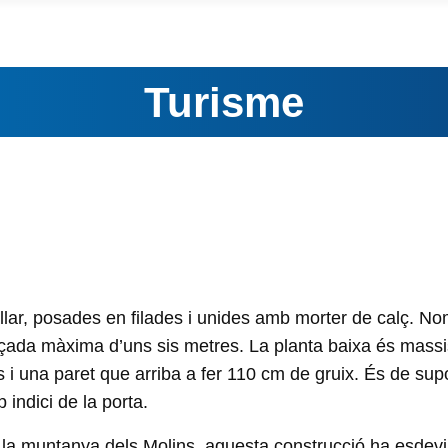
Turisme
allar, posades en filades i unides amb morter de calç. N
 alçada màxima d’uns sis metres. La planta baixa és mass
s i una paret que arriba a fer 110 cm de gruix. És de sup
 indici de la porta.
 la muntanya dels Molins, aquesta construcció ha esdev