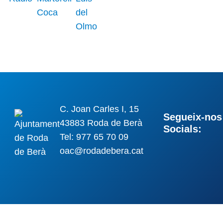
C. Joan Carles I, 15
Segueix-nos 
43883 Roda de Berà
Socials:
Tel: 977 65 70 09
oac@rodadebera.cat