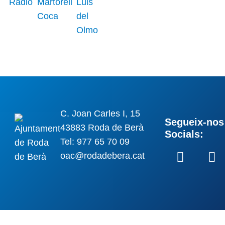
C. Joan Carles I, 15
Segueix-nos 
43883 Roda de Berà
Socials:
Tel: 977 65 70 09
oac@rodadebera.cat