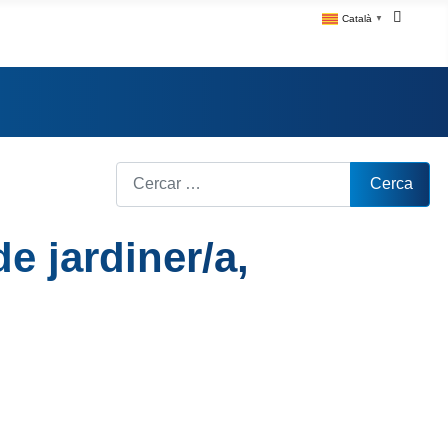
Català
▼
Cerca
Cerca
e jardiner/a,