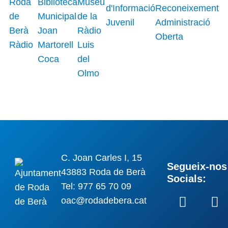
C. Joan Carles I, 15
Segueix-nos 
43883 Roda de Berà
Socials:
Tel: 977 65 70 09
oac@rodadebera.cat