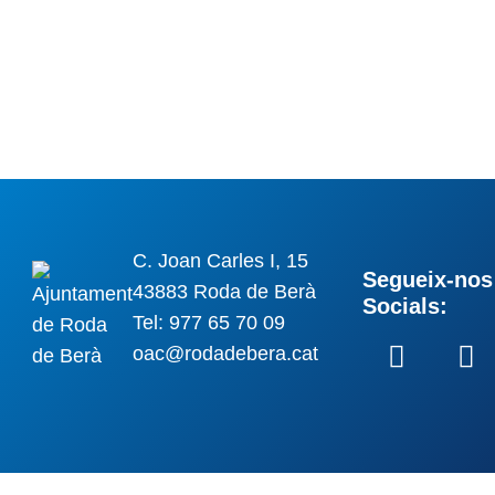
C. Joan Carles I, 15
Segueix-nos 
43883 Roda de Berà
Socials:
Tel: 977 65 70 09
oac@rodadebera.cat