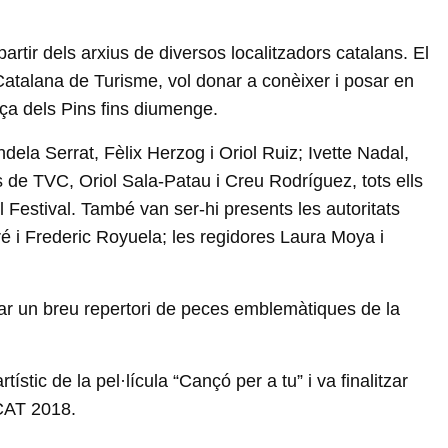
partir dels arxius de diversos localitzadors catalans. El
 Catalana de Turisme, vol donar a conèixer i posar en
laça dels Pins fins diumenge.
andela Serrat, Fèlix Herzog i Oriol Ruiz; Ivette Nadal,
s de TVC, Oriol Sala-Patau i Creu Rodríguez, tots ells
l Festival. També van ser-hi presents les autoritats
ré i Frederic Royuela; les regidores Laura Moya i
etar un breu repertori de peces emblemàtiques de la
tic de la pel·lícula “Cançó per a tu” i va finalitzar
-CAT 2018.