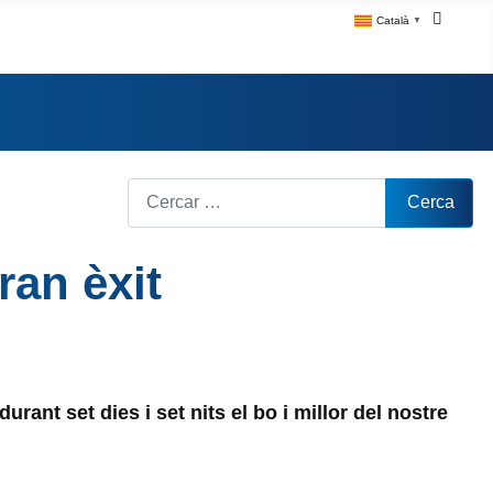
Català
▼
Cerca
Cerca
ran èxit
rant set dies i set nits el bo i millor del nostre