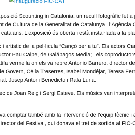
posició Scounting in Catalonia, un recull fotogràfic fet a 
ent de Cultura de la Generalitat de Catalunya i l’Agència
 catalans. L'exposició és oberta i està instal·lada a la p
c i artístic de la pel·lícula “Cançó per a tu”. Els actors C
oductor Pau Calpe, de Galápagos Media; i els coproductor
tifa vermella on els va rebre Antonio Barrero, director de
p de Govern, Cèlia Treserres, Isabel Mondéjar, Teresa Fer
nal, Josep Antoni Benedicto i Rafa Luna.
rrec de Joan Reig i Sergi Esteve. Els músics van interpr
comptar també amb la intervenció de l’equip tècnic i artís
irector del Festival, qui donava el tret de sortida al FIC