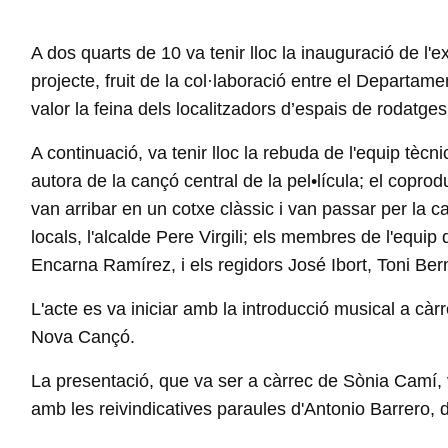
A dos quarts de 10 va tenir lloc la inauguració de l'ex
projecte, fruit de la col·laboració entre el Departam
valor la feina dels localitzadors d’espais de rodatges
A continuació, va tenir lloc la rebuda de l'equip tècni
autora de la cançó central de la pel•lícula; el copr
van arribar en un cotxe clàssic i van passar per la ca
locals, l'alcalde Pere Virgili; els membres de l'equi
Encarna Ramírez, i els regidors José Ibort, Toni Ber
L'acte es va iniciar amb la introducció musical a cà
Nova Cançó.
La presentació, que va ser a càrrec de Sònia Camí, va 
amb les reivindicatives paraules d'Antonio Barrero, d