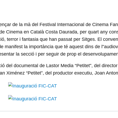
nçar de la mà del Festival Internacional de Cinema Fant
nal de Cinema en Català Costa Daurada, per quart any con
cció, terror i fantasia que han passat per Sitges. El conve
r de manifest la importància que té aquest dins de l‟audiov
sentar la secció i per seguir de prop el desenvolupame
ció del documental de Lastor Media “Petitet”, del direct
n Ximénez “Petitet”, del productor executiu, Joan Antoni B