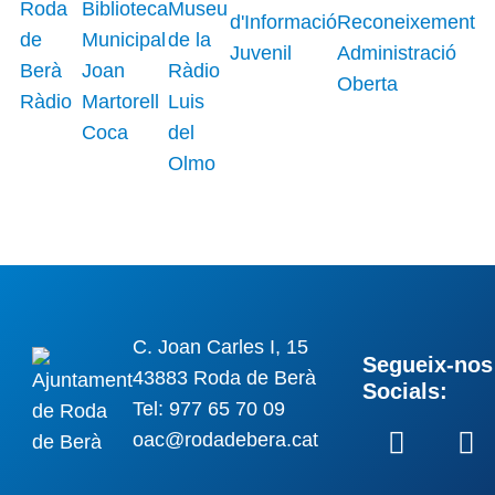
C. Joan Carles I, 15
Segueix-nos 
43883 Roda de Berà
Socials:
Tel: 977 65 70 09
oac@rodadebera.cat