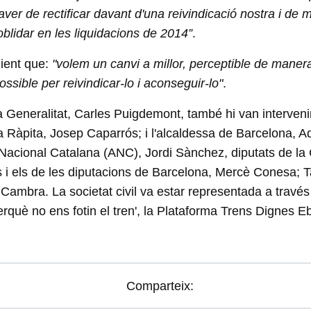
er de rectificar davant d'una reivindicació nostra i de mol
oblidar en les liquidacions de 2014”
.
dient que:
"volem un canvi a millor, perceptible de maner
ssible per reivindicar-lo i aconseguir-lo"
.
 Generalitat, Carles Puigdemont, també hi van intervenir el
a Ràpita, Josep Caparrós; i l'alcaldessa de Barcelona, 
Nacional Catalana (ANC), Jordi Sànchez, diputats de la Co
i els de les diputacions de Barcelona, Mercè Conesa; Ta
e Cambra. La societat civil va estar representada a través
erquè no ens fotin el tren', la Plataforma Trens Dignes Eb
Comparteix: