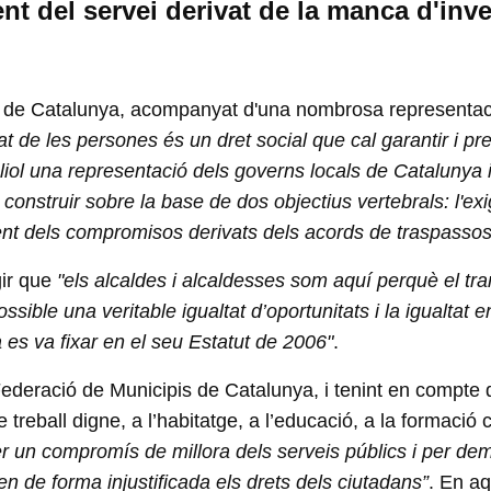
ient del servei derivat de la manca d'inv
 de Catalunya, acompanyat d'una nombrosa representació 
tat de les persones és un dret social que cal garantir i pre
uliol una representació dels governs locals de Catalunya 
 construir sobre la base de dos objectius vertebrals: l'exi
iment dels compromisos derivats dels acords de traspassos
gir que
"els alcaldes i alcaldesses som aquí perquè el tra
ible una veritable igualtat d’oportunitats i la igualtat en 
a es va fixar en el seu Estatut de 2006"
.
deració de Municipis de Catalunya, i tenint en compte que
reball digne, a l’habitatge, a l’educació, a la formació co
r un compromís de millora dels serveis públics i per dem
en de forma injustificada els drets dels ciutadans”
. En aq