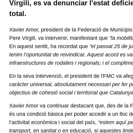
Virgili, es va denunciar l'estat defic
total.
Xavier Amor, president de la Federació de Municipis
Pere Virgili, va intervenir, manifestant que
"la mobili
En aquest sentit, ha recordat que
"el passat 25 de j
tenim l’oportunitat de reivindicar. Aquest acord es va
infraestructures de rodalies i regionals; i el compl
En la seva intervenció, el president de l'FMC va afe
caràcter universal, absolutament necessari per fer poss
objectius de cohesió social i territorial que Cataluny
Xavier Amor va continuar destacant que, des de la Fe
és una condició bàsica per poder accedir a un lloc de t
l’activitat econòmica i social del país,
“estem aquí pe
transport, en sanitat o en educació, si aquestes limit