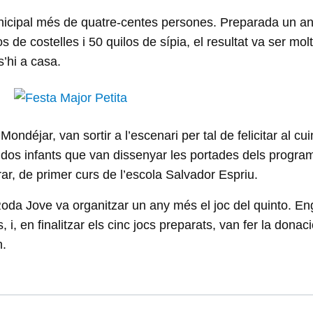
unicipal més de quatre-centes persones. Preparada un any
de costelles i 50 quilos de sípia, el resultat va ser molt 
s’hi a casa.
 Mondéjar, van sortir a l’escenari per tal de felicitar al c
ls dos infants que van dissenyar les portades dels program
Abrar, de primer curs de l’escola Salvador Espriu.
l Roda Jove va organitzar un any més el joc del quinto. En
, i, en finalitzar els cinc jocs preparats, van fer la don
n.