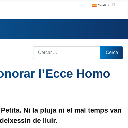
Català
▼
Cerca
Cerca
honorar l’Ecce Homo
etita. Ni la pluja ni el mal temps van
eixessin de lluir.