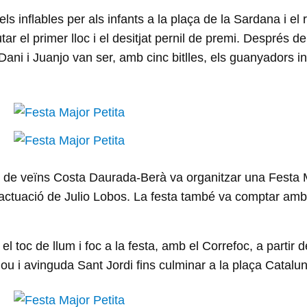
ls inflables per als infants a la plaça de la Sardana i el 
r el primer lloc i el desitjat pernil de premi. Després de
, Dani i Juanjo van ser, amb cinc bitlles, els guanyadors
ció de veïns Costa Daurada-Berà va organitzar una Festa 
actuació de Julio Lobos. La festa també va comptar amb la
 toc de llum i foc a la festa, amb el Correfoc, a partir d
 Nou i avinguda Sant Jordi fins culminar a la plaça Catalu