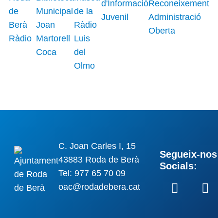
C. Joan Carles I, 15
Segueix-nos 
43883 Roda de Berà
Socials:
Tel: 977 65 70 09
oac@rodadebera.cat