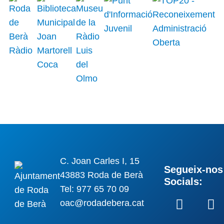
C. Joan Carles I, 15
Segueix-nos 
43883 Roda de Berà
Socials:
Tel: 977 65 70 09
oac@rodadebera.cat