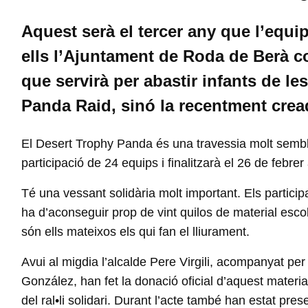
Aquest serà el tercer any que l’equ
ells l’Ajuntament de Roda de Berà c
que servirà per abastir infants de le
Panda Raid, sinó la recentment crea
El Desert Trophy Panda és una travessia molt semblan
participació de 24 equips i finalitzarà el 26 de febr
Té una vessant solidària molt important. Els partic
ha d’aconseguir prop de vint quilos de material escol
són ells mateixos els qui fan el lliurament.
Avui al migdia l’alcalde Pere Virgili, acompanyat per
González, han fet la donació oficial d’aquest materia
del ral•li solidari. Durant l’acte també han estat pr