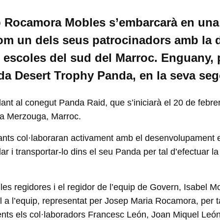
ip Rocamora Mobles s’embarcarà en una 
om un dels seus patrocinadors amb la d
s escoles del sud del Marroc. Enguany, p
da Desert Trophy Panda, en la seva seg
t al conegut Panda Raid, que s’iniciarà el 20 de febrer 
er a Merzouga, Marroc.
ipants col·laboraran activament amb el desenvolupament e
ar i transportar-lo dins el seu Panda per tal d’efectuar l
 les regidores i el regidor de l’equip de Govern, Isabel 
l a l’equip, representat per Josep Maria Rocamora, per ta
esents els col·laboradors Francesc León, Joan Miquel León,