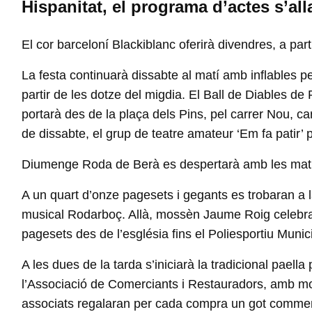
Hispanitat, el programa d’actes s’alla
El cor barceloní Blackiblanc oferirà divendres, a par
La festa continuarà dissabte al matí amb inflables per
partir de les dotze del migdia. El Ball de Diables de 
portarà des de la plaça dels Pins, pel carrer Nou, car
de dissabte, el grup de teatre amateur ‘Em fa patir’ p
Diumenge Roda de Berà es despertarà amb les matina
A un quart d’onze pagesets i gegants es trobaran a l
musical Rodarboç. Allà, mossèn Jaume Roig celebrarà
pagesets des de l’església fins el Poliesportiu Munici
A les dues de la tarda s’iniciarà la tradicional paella
l’Associació de Comerciants i Restauradors, amb mot
associats regalaran per cada compra un got commemo