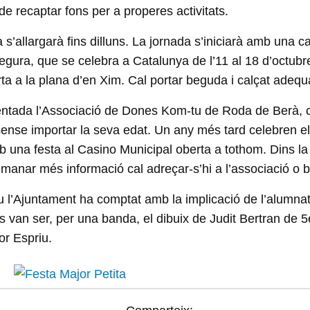
 de recaptar fons per a properes activitats.
sta s’allargarà fins dilluns. La jornada s’iniciarà amb u
egura, que se celebra a Catalunya de l’11 al 18 d’octubr
orta a la plana d’en Xim. Cal portar beguda i calçat adequ
entada l’Associació de Dones Kom-tu de Roda de Berà, cr
es sense importar la seva edat. Un any més tard celebren
amb una festa al Casino Municipal oberta a tothom. Dins la
demanar més informació cal adreçar-s’hi a l’associació o b
 l’Ajuntament ha comptat amb la implicació de l’alumnat 
 van ser, per una banda, el dibuix de Judit Bertran de 5è c
or Espriu.