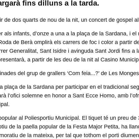
rgarà fins dilluns a la tarda.
tir de dos quarts de nou de la nit, un concert de gospel a
 als infants, d’onze a una a la plaça de la Sardana, i el r
Roda de Berà omplirà els carrers de foc i color a partir d
rer Generalitat, Sant Isidre i avinguda Sant Jordi fins a 
resentarà, a partir de les deu de la nit al Casino Municipa
des del grup de grallers ‘Com feia...?’ de Les Monges 
a plaça de la Sardana per participar en el tradicional s
 l’ofici solemne en honor a Sant Ecce Homo, amb l’ofren
pal.
 popular al Poliesportiu Municipal. El tiquet té un preu de 
iu de la paella popular de la Festa Major Petita, ha ll
ratiu de la mateixa, per tal que tothom el porti diumen