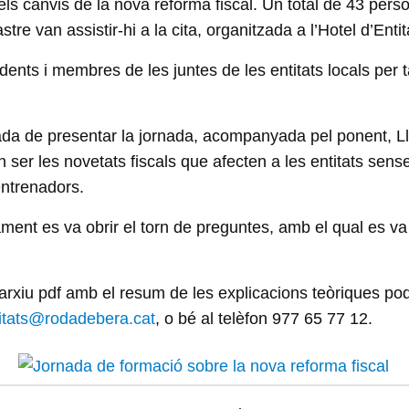
els canvis de la nova reforma fiscal. Un total de 43 perso
e van assistir-hi a la cita, organitzada a l’Hotel d’Entit
sidents i membres de les juntes de les entitats locals per 
gada de presentar la jornada, acompanyada pel ponent, Ll
ser les novetats fiscals que afecten a les entitats sens
 entrenadors.
ament es va obrir el torn de preguntes, amb el qual es va
arxiu pdf amb el resum de les explicacions teòriques pode
titats@rodadebera.cat
, o bé al telèfon 977 65 77 12.