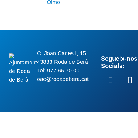
C. Joan Carles I, 15
Segueix-nos 
43883 Roda de Berà
Socials:
Tel: 977 65 70 09
oac@rodadebera.cat