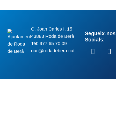
C. Joan Carles I, 15
Segueix-nos 
43883 Roda de Berà
Socials:
Tel: 977 65 70 09
oac@rodadebera.cat