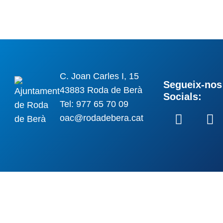
C. Joan Carles I, 15
Segueix-nos 
43883 Roda de Berà
Socials:
Tel: 977 65 70 09
oac@rodadebera.cat